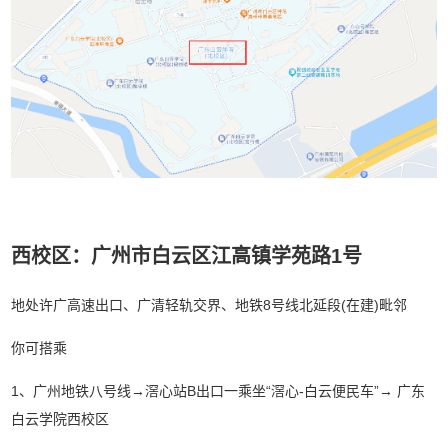
西校区：广州市白云区江高镇学苑路1号
地处许广高速出口、广清轻轨交界、地铁8号线北延段(在建)毗邻
你可搭乘
1、广州地铁八号线→滘心站B出口一乘坐“滘心-白云便民车”→ 广东
白云学院西校区