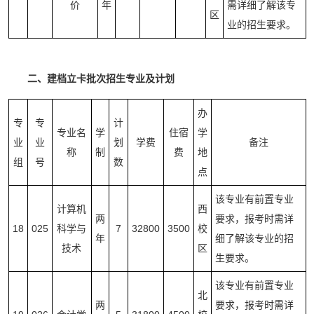
价
年
需详细了解该专
区
业的招生要求。
二、建档立卡批次招生专业及计划
办
专
专
计
专业名
学
住宿
学
业
业
划
学费
备注
称
制
费
地
组
号
数
点
该专业有前置专业
计算机
西
两
要求，报考时需详
18
025
科学与
7
32800
3500
校
年
细了解该专业的招
技术
区
生要求。
该专业有前置专业
北
两
要求，报考时需详