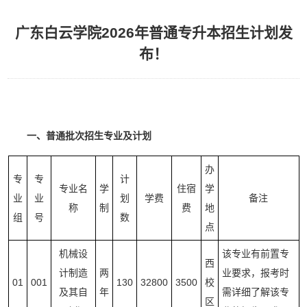
广东白云学院2026年普通专升本招生计划发
布！
一、普通批次招生专业及计划
办
专
专
计
专业名
学
住宿
学
业
业
划
学费
备注
称
制
费
地
组
号
数
点
机械设
该专业有前置专
西
计制造
两
业要求，报考时
01
001
130
32800
3500
校
及其自
年
需详细了解该专
区