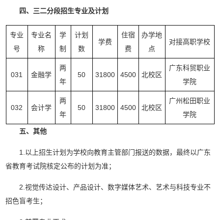
四、三二分段招生专业及计划
专业
专业名
学
计划
住宿
办学地
学费
对接高职学校
号
称
制
数
费
点
两
广东科贸职业
031
金融学
50
31800
4500
北校区
年
学院
两
广州松田职业
032
会计学
50
31800
4500
北校区
年
学院
五、其他
1.以上招生计划为学校向教育主管部门报送的数据，最终以广东
省教育考试院核定公布的计划为准；
2.视觉传达设计、产品设计、数字媒体艺术、艺术与科技专业不
招色盲考生；