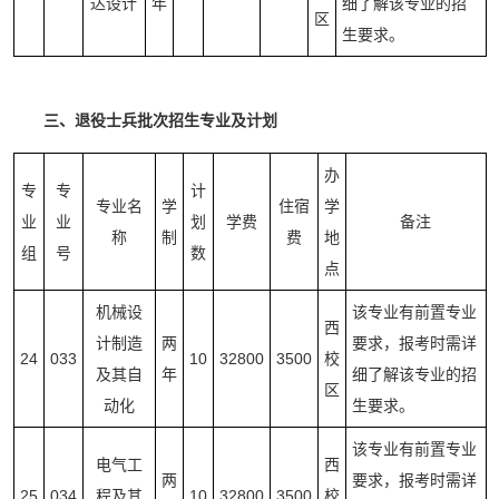
达设计
年
细了解该专业的招
区
生要求。
三、退役士兵批次招生专业及计划
办
专
专
计
专业名
学
住宿
学
业
业
划
学费
备注
称
制
费
地
组
号
数
点
机械设
该专业有前置专业
西
计制造
两
要求，报考时需详
24
033
10
32800
3500
校
及其自
年
细了解该专业的招
区
动化
生要求。
该专业有前置专业
电气工
西
两
要求，报考时需详
25
034
程及其
10
32800
3500
校